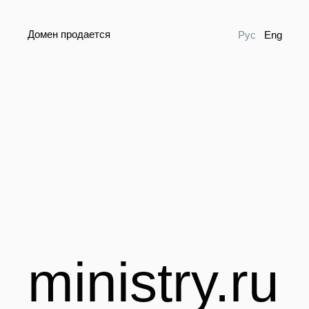
Домен продается
Рус
Eng
ministry.ru